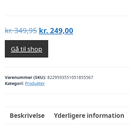
Den
Den
kr.
349,95
kr.
249,00
oprindelige
aktuelle
pris
pris
Gå til shop
var:
er:
kr. 349,95.
kr. 249,00.
Varenummer (SKU):
8229593551051855567
Kategori:
Produkter
Beskrivelse
Yderligere information