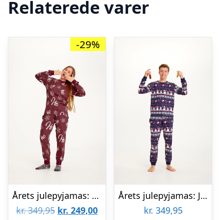
Relaterede varer
-29%
Årets julepyjamas: HO HO HO Pyjamas – dame / kvinder.
Årets julepyjamas: Julehjerte Pyjamas – herre / mænd.
Den
Den
kr.
349,95
kr.
249,00
kr.
349,95