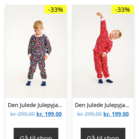
-33%
-33%
Den Julede Julepyjamas Blå – Børn.
Den Julede Julepyjamas Rød – Børn.
Den
Den
Den
De
kr.
299,00
kr.
199,00
kr.
299,00
kr.
199,00
oprindelige
aktuelle
oprindelige
aktu
pris
pris
pris
pris
Gå til shop
Gå til shop