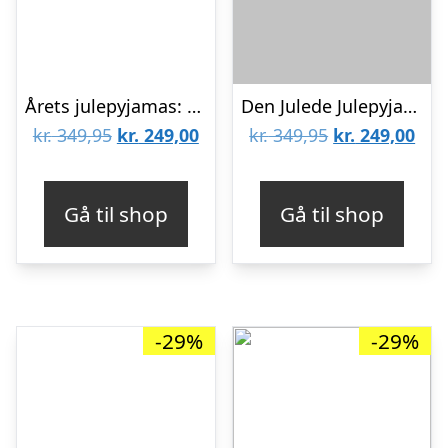
Årets julepyjamas: Christmassy Christmas Pyjamas – herre / mænd.
Den Julede Julepyjamas Blå – herre / mænd.
Den
Den
Den
De
kr.
349,95
kr.
249,00
kr.
349,95
kr.
249,00
oprindelige
aktuelle
oprindelige
aktu
pris
pris
pris
pris
Gå til shop
Gå til shop
var:
er:
var:
er:
kr. 349,95.
kr. 249,00.
kr. 349,95.
kr. 
-29%
-29%