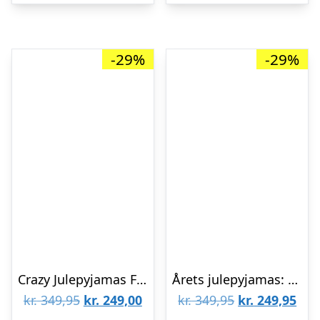
-29%
-29%
Crazy Julepyjamas Flannel Rød – herre / mænd.
Årets julepyjamas: Nice Christmas Pyjamas Navy – dame / kvinder.
Den
Den
Den
De
kr.
349,95
kr.
249,00
kr.
349,95
kr.
249,95