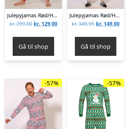
Julepyjamas Rød/Hvid – Børn.
Julepyjamas Rød/Hvid.
Den
Den
Den
De
kr.
299,00
kr.
129,00
kr.
349,95
kr.
149,00
oprindelige
aktuelle
oprindelige
aktu
pris
pris
pris
pris
Gå til shop
Gå til shop
var:
er:
var:
er:
kr. 299,00.
kr. 129,00.
kr. 349,95.
kr. 
-57%
-57%