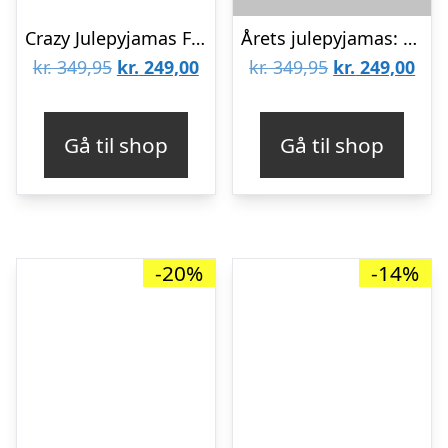
Crazy Julepyjamas Flannel Navy – herre / mænd.
Årets julepyjamas: Christmassy Christmas Pyjamas – dame / kvinder.
Den
Den
Den
De
kr.
349,95
kr.
249,00
kr.
349,95
kr.
249,00
oprindelige
aktuelle
oprindelige
aktu
pris
pris
pris
pris
Gå til shop
Gå til shop
var:
er:
var:
er:
kr. 349,95.
kr. 249,00.
kr. 349,95.
kr. 
-20%
-14%