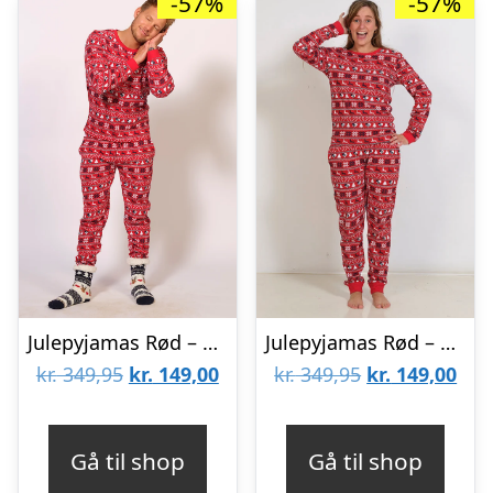
-57%
-57%
Julepyjamas Rød – herre / mænd.
Julepyjamas Rød – dame / kvinder.
Den
Den
Den
De
kr.
349,95
kr.
149,00
kr.
349,95
kr.
149,00
oprindelige
aktuelle
oprindelige
aktu
pris
pris
pris
pris
Gå til shop
Gå til shop
var:
er:
var:
er: