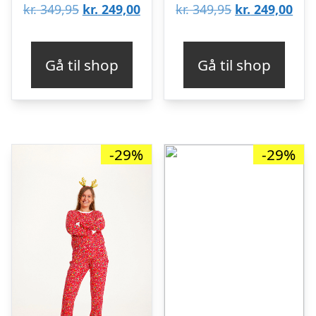
Den
Den
Den
De
kr.
349,95
kr.
249,00
kr.
349,95
kr.
249,00
oprindelige
aktuelle
oprindelige
aktu
pris
pris
pris
pris
Gå til shop
Gå til shop
var:
er:
var:
er:
kr. 349,95.
kr. 249,00.
kr. 349,95.
kr. 
-29%
-29%