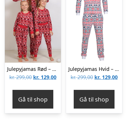
Julepyjamas Rød – Børn.
Julepyjamas Hvid – Børn.
Den
Den
Den
De
kr.
299,00
kr.
129,00
kr.
299,00
kr.
129,00
oprindelige
aktuelle
oprindelige
aktu
pris
pris
pris
pris
Gå til shop
Gå til shop
var:
er:
var:
er:
kr. 299,00.
kr. 129,00.
kr. 299,00.
kr. 