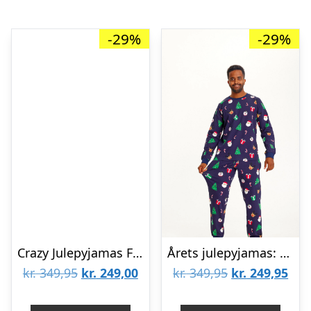
-29%
-29%
Crazy Julepyjamas Flannel Rød – dame / kvinder.
Årets julepyjamas: Nice Christmas Pyjamas Navy – herre / mænd.
Den
Den
Den
De
kr.
349,95
kr.
249,00
kr.
349,95
kr.
249,95
oprindelige
aktuelle
oprindelige
aktu