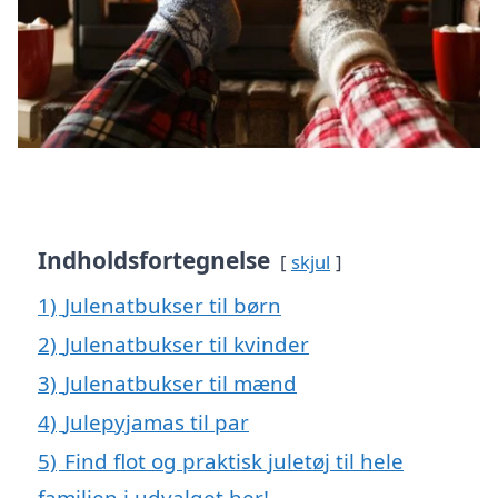
Indholdsfortegnelse
skjul
1)
Julenatbukser til børn
2)
Julenatbukser til kvinder
3)
Julenatbukser til mænd
4)
Julepyjamas til par
5)
Find flot og praktisk juletøj til hele
familien i udvalget her!