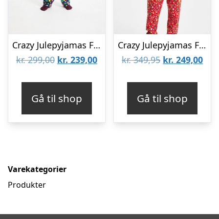
Crazy Julepyjamas Flannel – Børn.
Crazy Julepyjamas Flannel Rød – herre / mænd.
Den
Den
Den
De
kr.
299,00
kr.
239,00
kr.
349,95
kr.
249,00
oprindelige
aktuelle
oprindelige
aktu
pris
pris
pris
pris
Gå til shop
Gå til shop
var:
er:
var:
er:
kr. 299,00.
kr. 239,00.
kr. 349,95.
kr. 
Varekategorier
Produkter