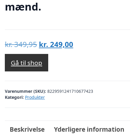
mænd.
Den
Den
kr.
349,95
kr.
249,00
oprindelige
aktuelle
pris
pris
Gå til shop
var:
er:
kr. 349,95.
kr. 249,00.
Varenummer (SKU):
8229591241710677423
Kategori:
Produkter
Beskrivelse
Yderligere information