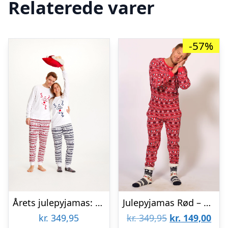
Relaterede varer
-57%
Årets julepyjamas: Sød Pyjamas Rød – herre / mænd.
Julepyjamas Rød – herre / mænd.
Den
De
kr.
349,95
kr.
349,95
kr.
149,00