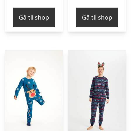
oprindelige
aktu
pris
pris
Gå til shop
Gå til shop
var:
er:
kr. 349,95.
kr. 