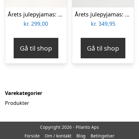
Årets julepyjamas: Rudolfs Pyjamas Blå – Børn.
Årets julepyjamas: Unicef Pyjamas – herre / mænd.
kr.
299,00
kr.
349,95
Gå til shop
Gå til shop
Varekategorier
Produkter
Copyright 2026 - Pilanto Aps
Forside
Om / kontakt
Blog
Betingelser