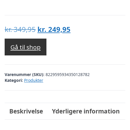
Den
Den
kr.
349,95
kr.
249,95
oprindelige
aktuelle
pris
pris
Gå til shop
var:
er:
kr. 349,95.
kr. 249,95.
Varenummer (SKU):
8229595934350128782
Kategori:
Produkter
Beskrivelse
Yderligere information